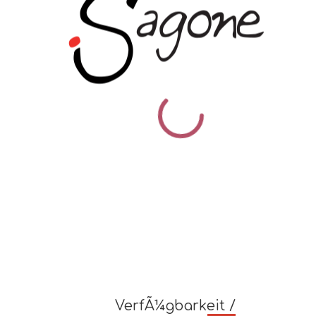
VerfÃ¼gbarkeit /