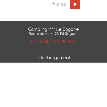
Preise
Camping **** Le Sagone
Route de vico - 20 118 Sagone
Tel. +33 (0)4 95 28 04 15
Telechargement
BroschÃ¼re
Karte
AGB
NÂ° 2018/79550.1
Photos et plans non contractuels -
Mentions legales
-
Politique de confidentialite
- Realisation :
ESE
Communication
- Referencement :
CAPWEB
campingplatz reservierung scandola reservat