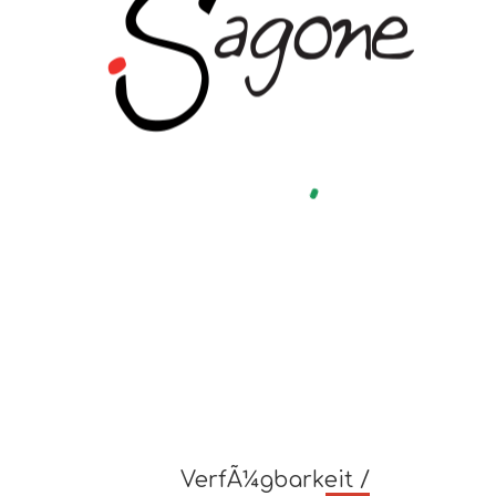
VerfÃ¼gbarkeit /