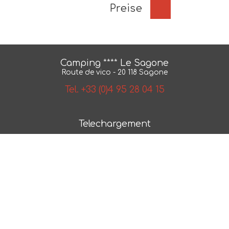
Preise
Camping **** Le Sagone
Route de vico - 20 118 Sagone
Tel. +33 (0)4 95 28 04 15
Telechargement
BroschÃ¼re
Karte
AGB
NÂ° 2018/79550.1
Photos et plans non contractuels -
Mentions legales
-
Politique de confidentialite
- Realisation :
ESE
Communication
- Referencement :
CAPWEB
beheizter poolcampingplatz scandola reservat