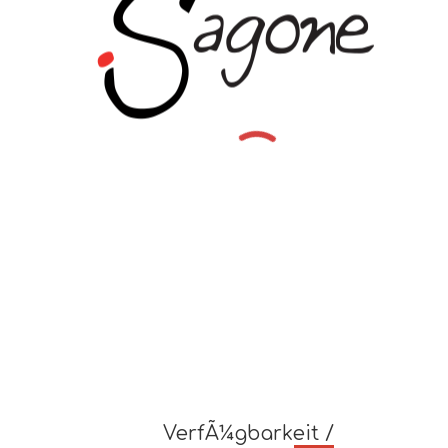
VerfÃ¼gbarkeit /