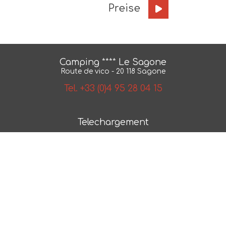
Preise
Camping **** Le Sagone
Route de vico - 20 118 Sagone
Tel. +33 (0)4 95 28 04 15
Telechargement
BroschÃ¼re
Karte
AGB
NÂ° 2018/79550.1
Photos et plans non contractuels -
Mentions legales
-
4
Politique de confidentialite
- Realisation :
ESE
Communication
- Referencement :
CAPWEB
sterne campingplatz scandola reservat