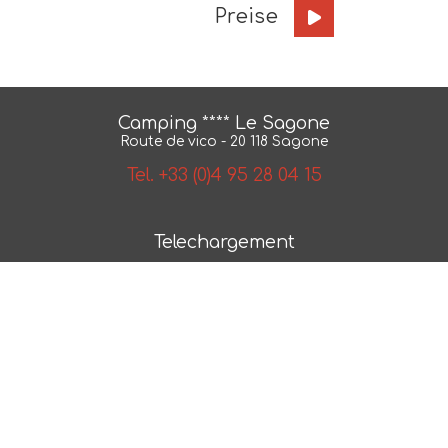
Preise
Camping **** Le Sagone
Route de vico - 20 118 Sagone
Tel. +33 (0)4 95 28 04 15
Telechargement
BroschÃ¼re
Karte
AGB
NÂ° 2018/79550.1
Photos et plans non contractuels -
Mentions legales
-
Politique de confidentialite
- Realisation :
ESE
Communication
- Referencement :
CAPWEB
campingplatz ehepaar scandola reservat