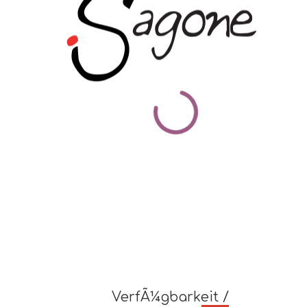
VerfÃ¼gbarkeit /