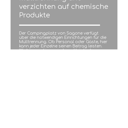
verzichten auf chemische
Produkte
Der Campingplatz von Sagone verfügt
über die notwendigen Einrichtungen für die
Mülltrennung. Ob Personal oder Gäste, hier
kann jeder Einzelne seinen Beitrag leisten.
Wir kompostieren auch und häckseln
unseren Pflanzenschnitt, die so
gewonnenen Rohstoffe werden zur Pflege
der Grünanlagen verwendet.
Alle auf dem Campingplatz von Sagone
benutzten Reinigungsmittel sind mit
ECOCERT oder dem EU-Ecolabel zertifiziert.
Außerdem werden die Grünflächen ohne
Kunstdünger und
Schädlingsbekämpfungsmittel
instandgehalten.