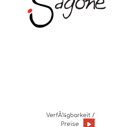
VerfÃ¼gbarkeit /
Preise