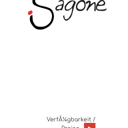
VerfÃ¼gbarkeit /