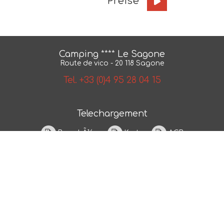
Preise
Camping **** Le Sagone
Route de vico - 20 118 Sagone
Tel. +33 (0)4 95 28 04 15
Telechargement
BroschÃ¼re
Karte
AGB
NÂ° 2018/79550.1
Photos et plans non contractuels -
Mentions legales
-
Politique de confidentialite
- Realisation :
ESE
Communication
- Referencement :
CAPWEB
ancv campingplatz golf von sagonia
Ferienvermietung