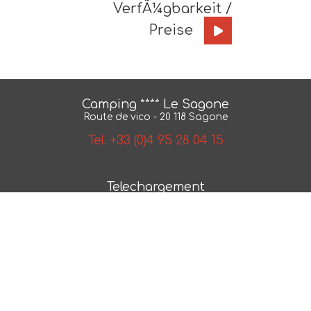
VerfÃ¼gbarkeit /
Preise
Camping **** Le Sagone
Route de vico - 20 118 Sagone
Tel. +33 (0)4 95 28 04 15
Telechargement
BroschÃ¼re
Karte
AGB
NÂ° 2018/79550.1
Photos et plans non contractuels -
Mentions legales
-
Politique de confidentialite
- Realisation :
ESE