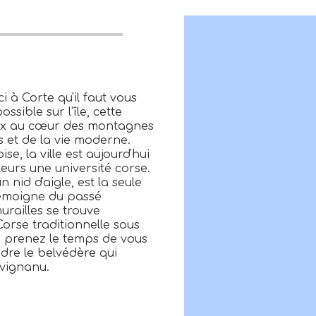
ci à Corte qu'il faut vous
ssible sur l'île, cette
heux au cœur des montagnes
s et de la vie moderne.
se, la ville est aujourd'hui
leurs une université corse.
 nid d'aigle, est la seule
e témoigne du passé
urailles se trouve
Corse traditionnelle sous
te, prenez le temps de vous
ndre le belvédère qui
avignanu.