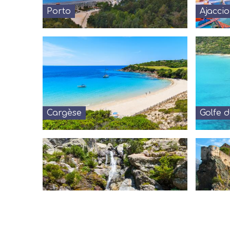
Porto
Ajaccio
Cargèse
Golfe 
Col de Vizzavona
Corte