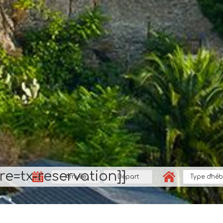
tre=tx-reservation]]