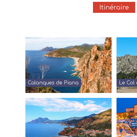
Itinéraire
Calanques de Piana
Le Col 