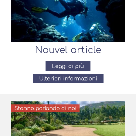
Nouvel article
Leggi di più
Ulteriori informazioni
Famiglia
Paio
Gruppo
Stanno parlando di noi