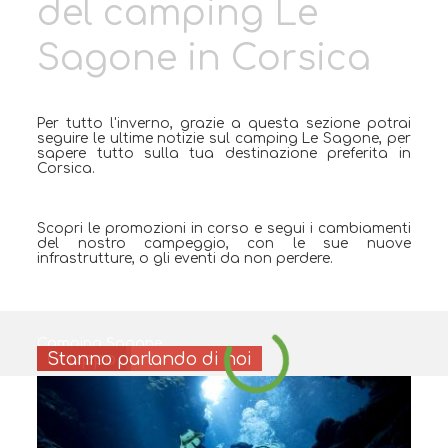
del camping Le
Sagone in Corsica
Per tutto l'inverno, grazie a questa sezione potrai
seguire le ultime notizie sul camping Le Sagone, per
sapere tutto sulla tua destinazione preferita in
Corsica.
Scopri le promozioni in corso e segui i cambiamenti
del nostro campeggio, con le sue nuove
infrastrutture, o gli eventi da non perdere.
Camping Sagone
Famiglia
Paio
Gruppo
Stanno parlando di noi