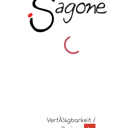
VerfÃ¼gbarkeit /