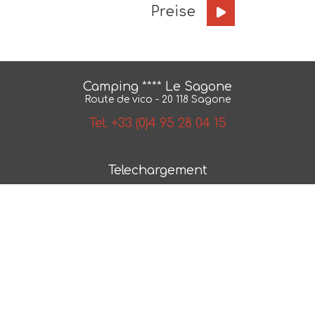
Preise
Camping **** Le Sagone
Route de vico - 20 118 Sagone
Tel. +33 (0)4 95 28 04 15
Telechargement
BroschÃ¼re
Karte
AGB
NÂ° 2018/79550.1
Photos et plans non contractuels -
Mentions legales
-
Politique de confidentialite
- Realisation :
ESE
Communication
- Referencement :
CAPWEB
wasserflache des campingplatzes westkuste korsikas