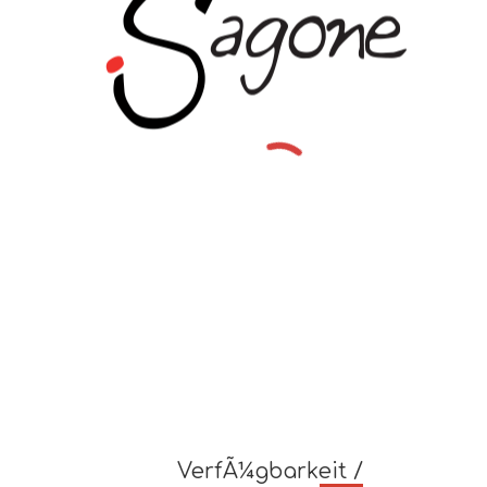
VerfÃ¼gbarkeit /