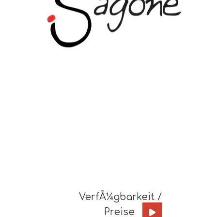
VerfÃ¼gbarkeit /
Preise