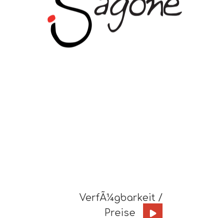
VerfÃ¼gbarkeit /
Preise