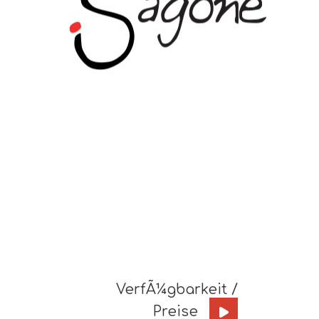
VerfÃ¼gbarkeit /
Preise