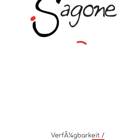
VerfÃ¼gbarkeit /