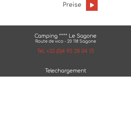
Preise
Camping **** Le Sagone
Route de vico - 20 118 Sagone
Tel. +33 (0)4 95 28 04 15
Telechargement
BroschÃ¼re
Karte
AGB
NÂ° 2018/79550.1
Photos et plans non contractuels -
Mentions legales
-
Politique de confidentialite
- Realisation :
ESE
Communication
- Referencement :
CAPWEB
verleih von ausgestatteten zelten scandola