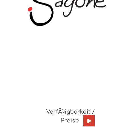
VerfÃ¼gbarkeit /
Preise