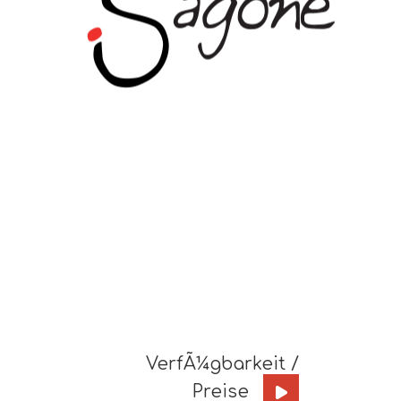
VerfÃ¼gbarkeit /
Preise