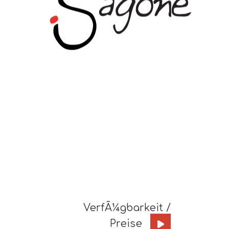
VerfÃ¼gbarkeit /
Preise