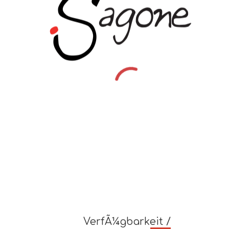
VerfÃ¼gbarkeit /