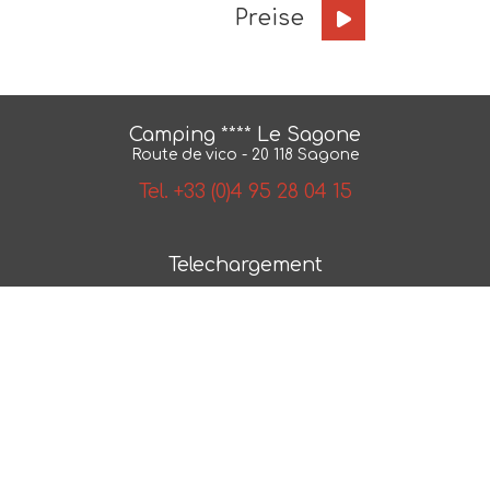
Preise
Camping **** Le Sagone
Route de vico - 20 118 Sagone
Tel. +33 (0)4 95 28 04 15
Telechargement
BroschÃ¼re
Karte
AGB
NÂ° 2018/79550.1
Photos et plans non contractuels -
Mentions legales
-
last
Politique de confidentialite
- Realisation :
ESE
Communication
- Referencement :
CAPWEB
minute vermietung in campingplatz korsika