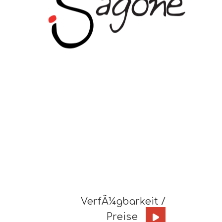
VerfÃ¼gbarkeit /
Preise