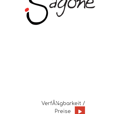
VerfÃ¼gbarkeit /
Preise